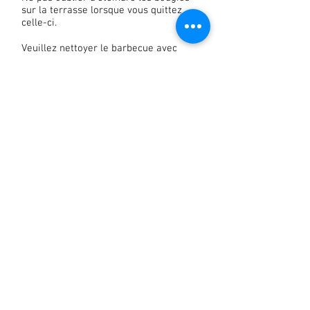
sur la terrasse lorsque vous quittez
celle-ci.
Veuillez nettoyer le barbecue avec
une éponge après chaque utilisation
et le débrancher.
Pas de nuisances sonores dans la
maison et sur la terrasse entre 1h et
8h du matin.
Fermez la porte d'entrée à chaque
fois que vous quittez les lieux. Faites
de même pour le garage (à clefs)
8, Chemin de la tour
844410 Bedoin, France |
06 16 34 73 82
Nous contacter